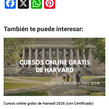
F
X
W
P
a
h
i
c
a
n
También te puede interesar:
e
t
t
b
s
e
o
A
r
o
p
e
k
p
s
t
Cursos online gratis de Harvard 2026 (con Certificado)