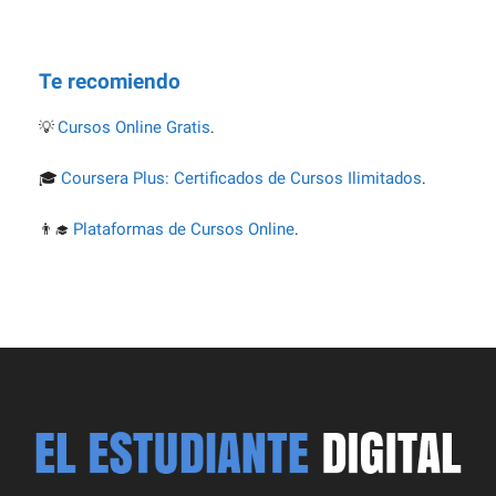
Te recomiendo
Cursos Online Gratis
💡
.
Coursera Plus: Certificados de Cursos Ilimitados
🎓
.
Plataformas de Cursos Online
👨‍🎓
.