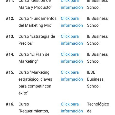
#11.
Curso "Gestión de
Click para
IE Business
Marca y Producto"
información
School
#12.
Curso "Fundamentos
Click para
IE Business
del Marketing Mix"
información
School
#13.
Curso "Estrategia de
Click para
IE Business
Precios"
información
School
#14.
Curso "El Plan de
Click para
IE Business
Marketing"
información
School
#15.
Curso "Marketing
Click para
IESE
estratégico: claves
información
Business
para competir con
School
éxito"
#16.
Curso
Click para
Tecnológico
"Requerimientos,
información
de