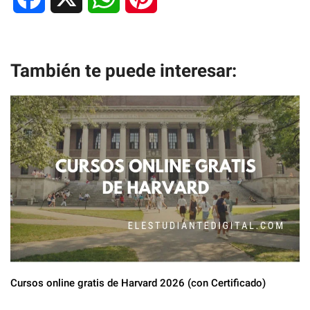
a
h
i
c
a
n
También te puede interesar:
e
t
t
b
s
e
o
A
r
o
p
e
k
p
s
t
Cursos online gratis de Harvard 2026 (con Certificado)