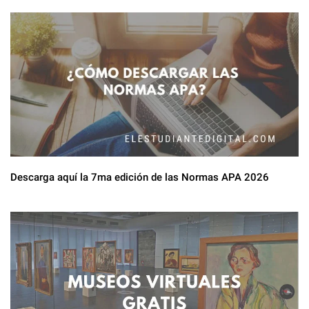
También te puede interesar:
c
a
n
e
t
t
b
s
e
o
A
r
o
p
e
k
p
s
Descarga aquí la 7ma edición de las Normas APA 2026
t