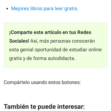
Mejores libros para leer gratis
.
¡Comparte este artículo en tus Redes
Sociales!
Así, más personas conocerán
esta genial oportunidad de estudiar online
gratis y de forma autodidacta.
Compártelo usando estos botones:
F
X
W
P
a
h
i