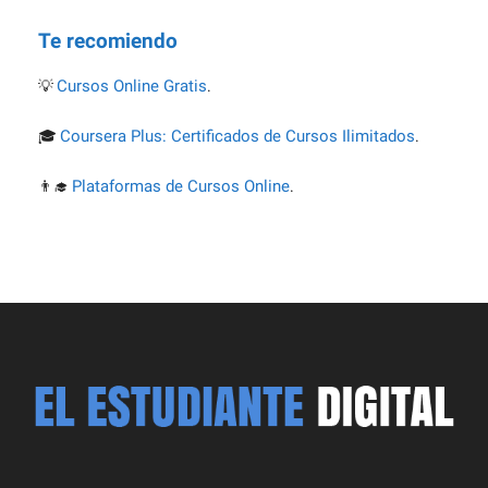
Te recomiendo
Cursos Online Gratis
💡
.
Coursera Plus: Certificados de Cursos Ilimitados
🎓
.
Plataformas de Cursos Online
👨‍🎓
.