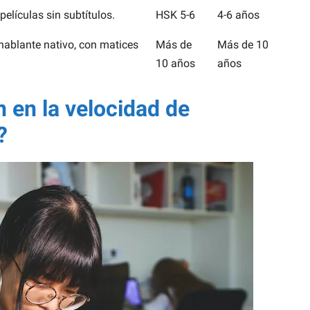
elículas sin subtítulos.
HSK 5-6
4-6 años
 hablante nativo, con matices
Más de
Más de 10
10 años
años
n en la velocidad de
?