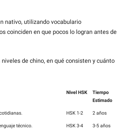
n nativo, utilizando vocabulario
ios coinciden en que pocos lo logran antes de
s niveles de chino, en qué consisten y cuánto
Nivel HSK
Tiempo
Estimado
Nivel HSK
Tiempo
cotidianas.
HSK 1-2
2 años
Estimado
nguaje técnico.
HSK 3-4
3-5 años